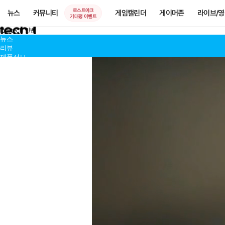
로스트아크
뉴스
커뮤니티
게임캘린더
게이머존
라이브/
기대평 이벤트
logitech 인벤
뉴스
리뷰
제품정보
이벤트
공식홈페이지